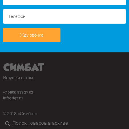
Жду звонка
Игрушки оптом
+7 (495) 933 27 02
info@igr.ru
© 2018 «Симбат»