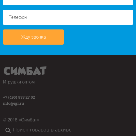
Жду звонка
Игрушки оптом
+7 (495) 933 27 02
info@igr.ru
© 2018 «Симбат»