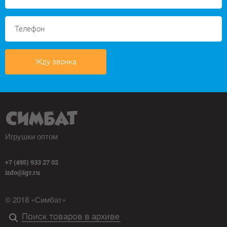
Жду звонка
Игрушки оптом
+7 (495) 933 27 02
info@igr.ru
© 2018 «Симбат»