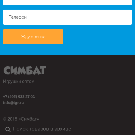
Жду звонка
Игрушки оптом
+7 (495) 933 27 02
info@igr.ru
© 2018 «Симбат»