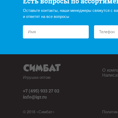
Есть вопросы по ассортиме
Оставьте контакты, наши менеджеры свяжутся с в
и ответят на все вопросы
О комп
Написа
Игрушки оптом
+7 (495) 933 27 02
info@igr.ru
© 2018 «Симбат»
Политик