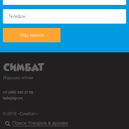
Жду звонка
Игрушки оптом
+7 (495) 933 27 02
info@igr.ru
© 2018 «Симбат»