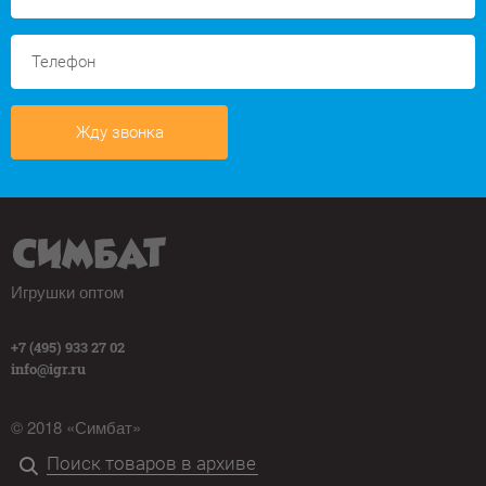
Жду звонка
Игрушки оптом
+7 (495) 933 27 02
info@igr.ru
© 2018 «Симбат»