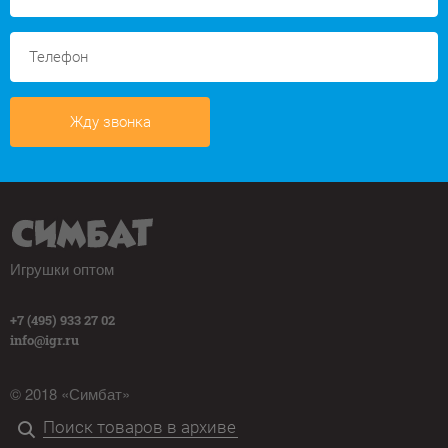
Жду звонка
Игрушки оптом
+7 (495) 933 27 02
info@igr.ru
© 2018 «Симбат»