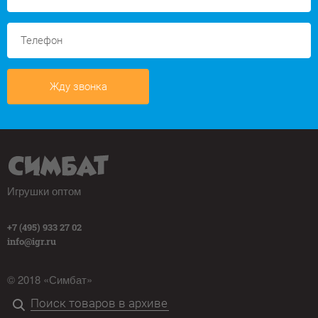
Жду звонка
Игрушки оптом
+7 (495) 933 27 02
info@igr.ru
© 2018 «Симбат»