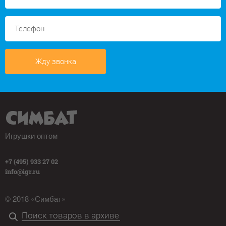
Жду звонка
Игрушки оптом
+7 (495) 933 27 02
info@igr.ru
© 2018 «Симбат»