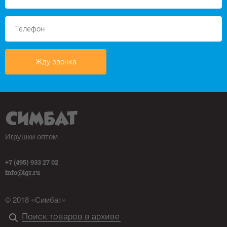
Жду звонка
Игрушки оптом
+7 (495) 933 27 02
info@igr.ru
© 2018 «Симбат»