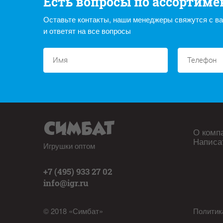
Есть вопросы по ассортиме
Оставьте контакты, наши менеджеры свяжутся с в
и ответят на все вопросы
О комп
Написа
Игрушки оптом
+7 (495) 933 27 02
info@igr.ru
© 2018 «Симбат»
Политик