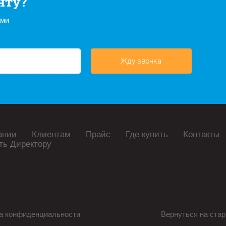
нту?
ами
Жду звонка
ании
Клиентам
Прайс
Где купить
Контакты
ть Директору
а конфиденциальности
Вернуться на стар