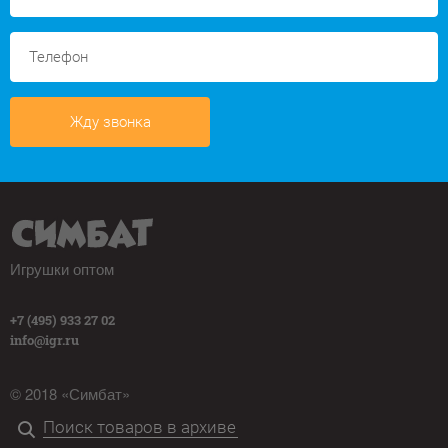
Жду звонка
Игрушки оптом
+7 (495) 933 27 02
info@igr.ru
© 2018 «Симбат»