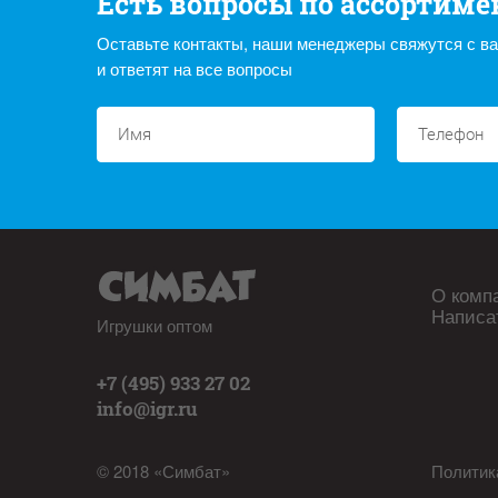
Есть вопросы по ассортиме
Оставьте контакты, наши менеджеры свяжутся с в
и ответят на все вопросы
О комп
Написа
Игрушки оптом
+7 (495) 933 27 02
info@igr.ru
© 2018 «Симбат»
Политик