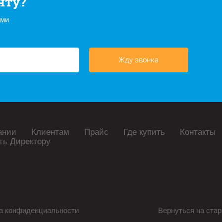
нту?
ами
Жду звонка
ании
Клиентам
Прайс
Где купить
Контакты
ть Директору
а конфиденциальности
Вернуться на стар