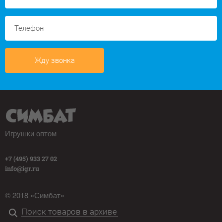
Жду звонка
Игрушки оптом
+7 (495) 933 27 02
info@igr.ru
© 2018 «Симбат»