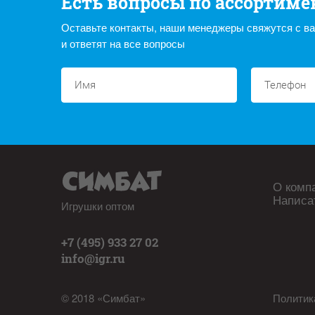
Есть вопросы по ассортиме
Оставьте контакты, наши менеджеры свяжутся с в
и ответят на все вопросы
О комп
Написа
Игрушки оптом
+7 (495) 933 27 02
info@igr.ru
© 2018 «Симбат»
Политик