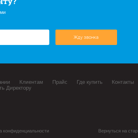
нту?
ами
Жду звонка
ании
Клиентам
Прайс
Где купить
Контакты
ть Директору
а конфиденциальности
Вернуться на стар