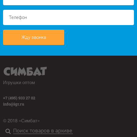
Жду звонка
Игрушки оптом
+7 (495) 933 27 02
info@igr.ru
© 2018 «Симбат»