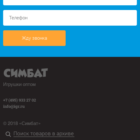
Жду звонка
Игрушки оптом
+7 (495) 933 27 02
info@igr.ru
© 2018 «Симбат»