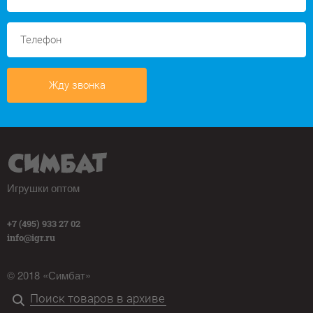
Жду звонка
Игрушки оптом
+7 (495) 933 27 02
info@igr.ru
© 2018 «Симбат»