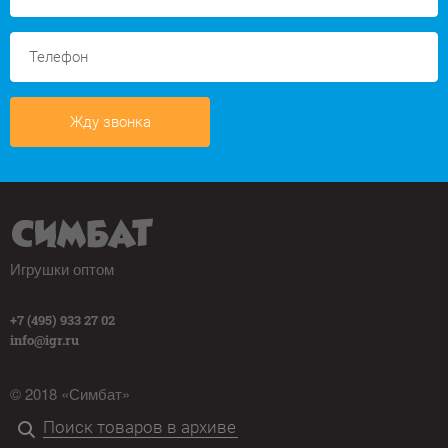
Жду звонка
Игрушки оптом
+7 (495) 933 27 02
info@igr.ru
© 2018 «Симбат»