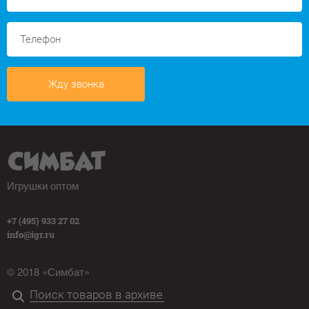
Жду звонка
Игрушки оптом
+7 (495) 933 27 02
info@igr.ru
© 2018 «Симбат»