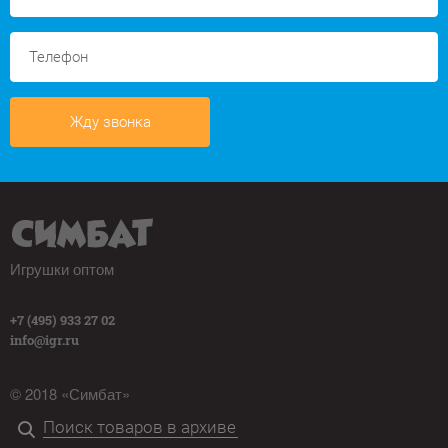
Жду звонка
Игрушки оптом
+7 (495) 933 27 02
info@igr.ru
© 2018 «Симбат»