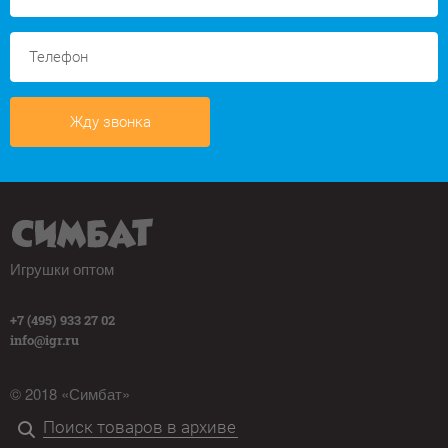
Жду звонка
Игрушки оптом
+7 (495) 933 27 02
info@igr.ru
© 2018 «Симбат»