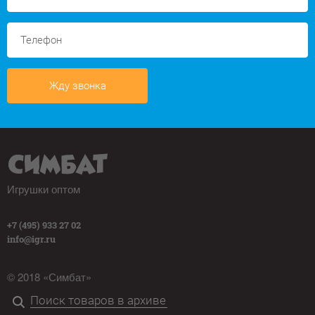
Жду звонка
Игрушки оптом
+7 (495) 933 27 02
info@igr.ru
© 2018 «Симбат»