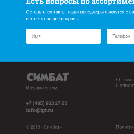
Есть вопросы по ассортиме
Оставьте контакты, наши менеджеры свяжутся с в
и ответят на все вопросы
О комп
Написа
Игрушки оптом
+7 (495) 933 27 02
info@igr.ru
© 2018 «Симбат»
Политик