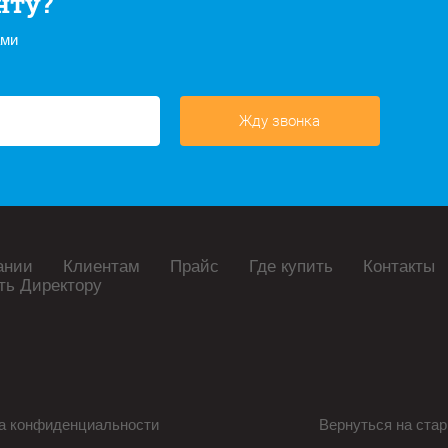
нту?
ами
Жду звонка
ании
Клиентам
Прайс
Где купить
Контакты
ть Директору
а конфиденциальности
Вернуться на стар