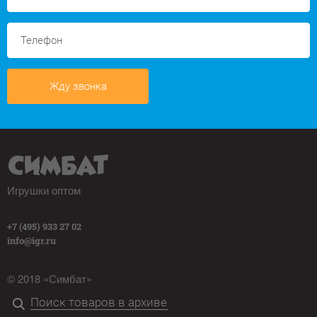
Жду звонка
Игрушки оптом
+7 (495) 933 27 02
info@igr.ru
© 2018 «Симбат»