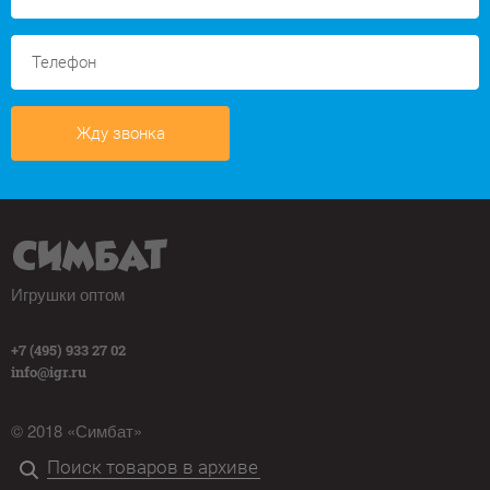
Жду звонка
Игрушки оптом
+7 (495) 933 27 02
info@igr.ru
© 2018 «Симбат»