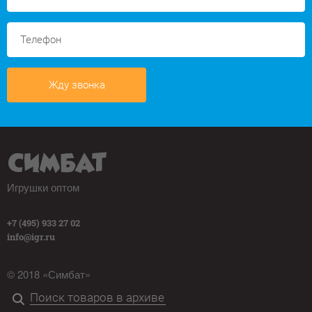
Жду звонка
Игрушки оптом
+7 (495) 933 27 02
info@igr.ru
© 2018 «Симбат»