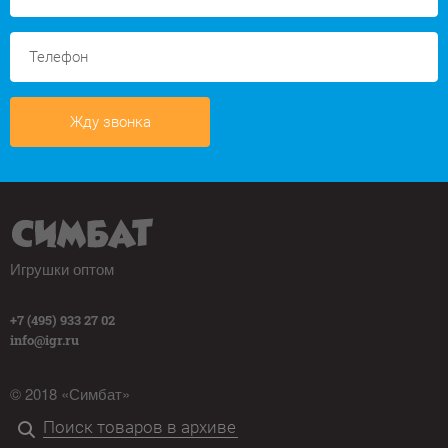
Жду звонка
Игрушки оптом
+7 (495) 933 27 02
info@igr.ru
© 2018 «Симбат»