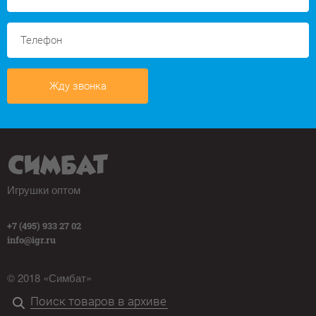
Жду звонка
Игрушки оптом
+7 (495) 933 27 02
info@igr.ru
© 2018 «Симбат»