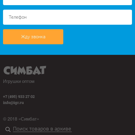
Жду звонка
Игрушки оптом
+7 (495) 933 27 02
info@igr.ru
© 2018 «Симбат»