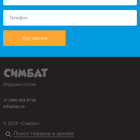
Жду звонка
Игрушки оптом
+7 (495) 933 27 02
info@igr.ru
© 2018 «Симбат»