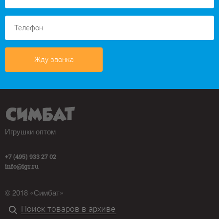
Жду звонка
Игрушки оптом
+7 (495) 933 27 02
info@igr.ru
© 2018 «Симбат»