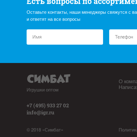
Есть вопросы по ассортиме
Оставьте контакты, наши менеджеры свяжутся с в
и ответят на все вопросы
О комп
Написа
Игрушки оптом
+7 (495) 933 27 02
info@igr.ru
© 2018 «Симбат»
Политик