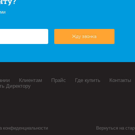
нту?
ами
Жду звонка
ании
Клиентам
Прайс
Где купить
Контакты
ть Директору
а конфиденциальности
Вернуться на стар