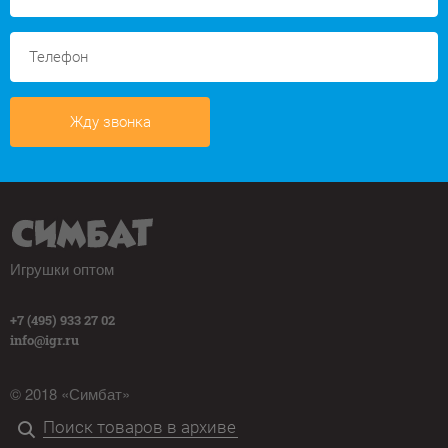
Жду звонка
Игрушки оптом
+7 (495) 933 27 02
info@igr.ru
© 2018 «Симбат»