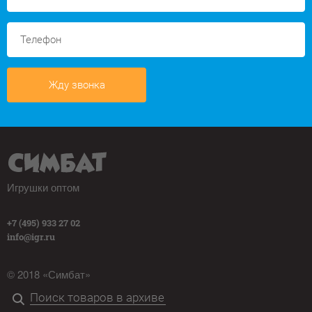
Жду звонка
Игрушки оптом
+7 (495) 933 27 02
info@igr.ru
© 2018 «Симбат»