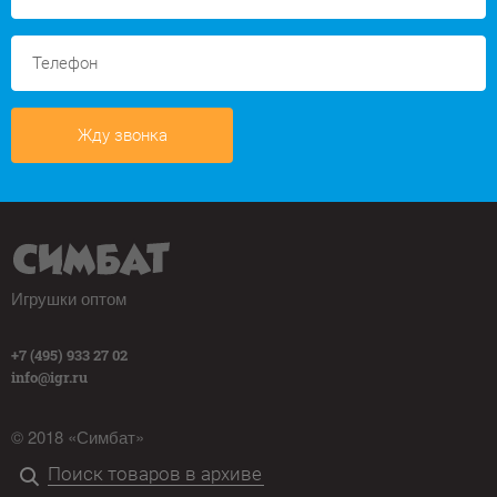
Жду звонка
Игрушки оптом
+7 (495) 933 27 02
info@igr.ru
© 2018 «Симбат»