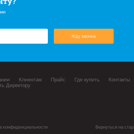
нту?
ами
Жду звонка
ании
Клиентам
Прайс
Где купить
Контакты
ть Директору
а конфиденциальности
Вернуться на стар