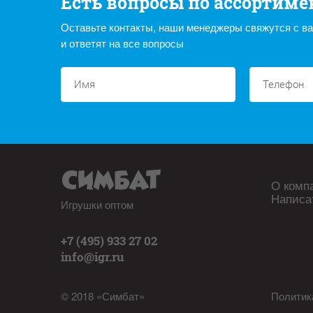
Есть вопросы по ассортиме
Оставьте контакты, наши менеджеры свяжутся с в
и ответят на все вопросы
О комп
Написа
Игрушки оптом
+7 (495) 933 27 02
info@igr.ru
© 2018 «Симбат»
Политик