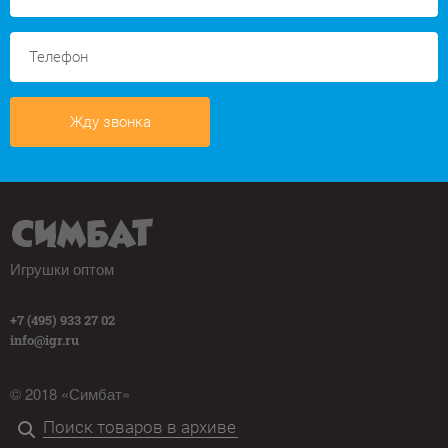
Жду звонка
Игрушки оптом
+7 (495) 933 27 02
info@igr.ru
© 2018 «Симбат»