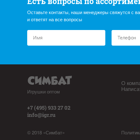
Есть вопросы по ассортиме
Оставьте контакты, наши менеджеры свяжутся с в
и ответят на все вопросы
О комп
Написа
Игрушки оптом
+7 (495) 933 27 02
info@igr.ru
© 2018 «Симбат»
Политик