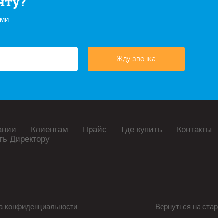
нту?
ами
Жду звонка
ании
Клиентам
Прайс
Где купить
Контакты
ть Директору
а конфиденциальности
Вернуться на стар