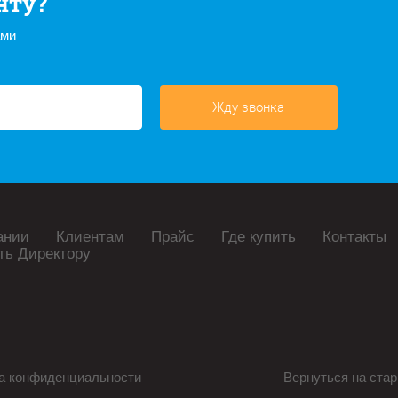
нту?
ами
Жду звонка
ании
Клиентам
Прайс
Где купить
Контакты
ть Директору
а конфиденциальности
Вернуться на стар