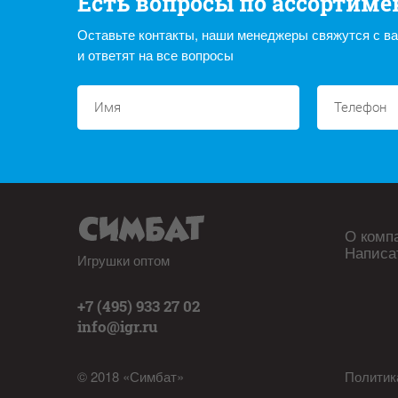
Есть вопросы по ассортиме
Оставьте контакты, наши менеджеры свяжутся с в
и ответят на все вопросы
О комп
Написа
Игрушки оптом
+7 (495) 933 27 02
info@igr.ru
© 2018 «Симбат»
Политик