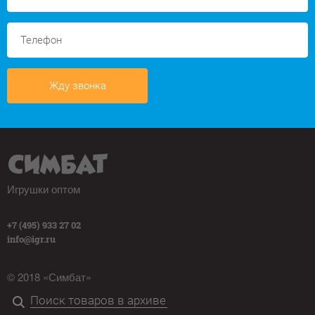
Жду звонка
Игрушки оптом
+7 (495) 933 27 02
info@igr.ru
© 2018 «Симбат»