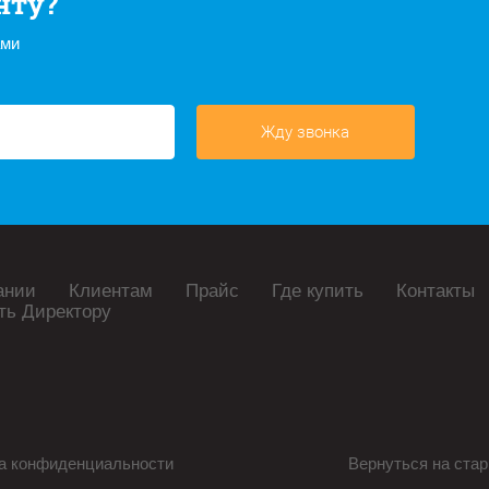
нту?
ами
Жду звонка
ании
Клиентам
Прайс
Где купить
Контакты
ть Директору
а конфиденциальности
Вернуться на стар