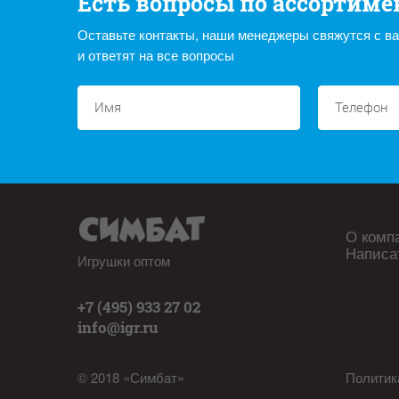
Есть вопросы по ассортиме
Оставьте контакты, наши менеджеры свяжутся с в
и ответят на все вопросы
О комп
Написа
Игрушки оптом
+7 (495) 933 27 02
info@igr.ru
© 2018 «Симбат»
Политик