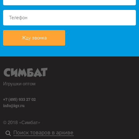
Жду звонка
Игрушки оптом
+7 (495) 933 27 02
info@igr.ru
© 2018 «Симбат»