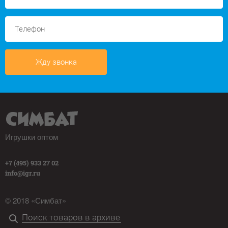
Жду звонка
Игрушки оптом
+7 (495) 933 27 02
info@igr.ru
© 2018 «Симбат»