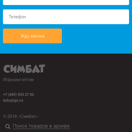
Жду звонка
Игрушки оптом
+7 (495) 933 27 02
info@igr.ru
© 2018 «Симбат»