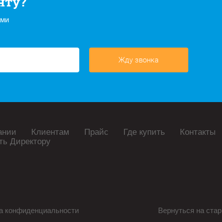
нту?
ами
Жду звонка
ании
Клиентам
Прайс
Где купить
Контакты
ть Директору
а конфиденциальности
Вернуться на стар