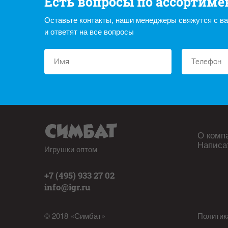
Есть вопросы по ассортиме
Оставьте контакты, наши менеджеры свяжутся с в
и ответят на все вопросы
О комп
Написа
Игрушки оптом
+7 (495) 933 27 02
info@igr.ru
© 2018 «Симбат»
Политик