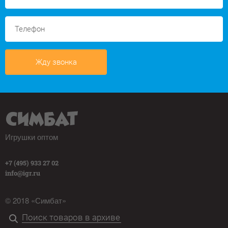
Жду звонка
Игрушки оптом
+7 (495) 933 27 02
info@igr.ru
© 2018 «Симбат»