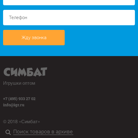
Жду звонка
Игрушки оптом
+7 (495) 933 27 02
info@igr.ru
© 2018 «Симбат»