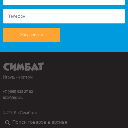
Жду звонка
Игрушки оптом
+7 (495) 933 27 02
info@igr.ru
© 2018 «Симбат»